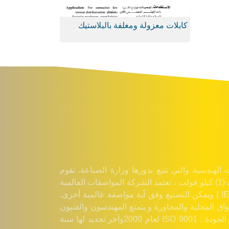
كابلات معزولة ومغلفة بالبلاستيك
لهندسية والتي تتبع بدورها وزارة الصناعة. تقوم
الشركة بإنتاج وتسويق كافة أنواع كابلات التوتر المنخفض وحتى (1) كيلو فولت ، تعتمد الشركة المواصفات العالمية
التالية : ( السورية SNS – الألمانية VDE – الكهرباء الدولية IEC ) ويمكن التصنيع وفق أية مواصفة عالمية أخرى.
ق المحلية والمجاورة و يتمتع المهندسون والفنيون
في الشركة بخبرات فنية متميزة و الشركة حائزة على شهادة الجودة : ISO 9001 لعام 2000وآخر تجديد لها سنة