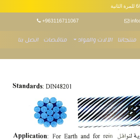
+963116711067
inf
منتجاتنا
الآلات والمواد
مناقصات
اتصل بنا