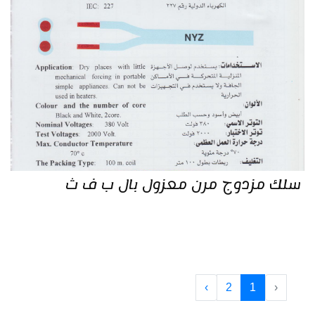
سلك مزدوج مرن معزول بال ب ف ث
›
2
1
‹