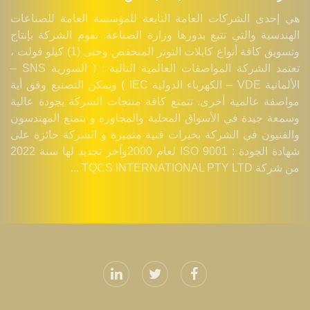
هي إحدى الشركات العامة التابعة للمؤسسة العامة للصناعات
الهندسية والتي تتبع بدورها وزارة الصناعة. تقوم الشركة بإنتاج
وتسويق كافة أنواع كابلات التوتر المنخفض وحتى (1) كيلو فولت ،
تعتمد الشركة المواصفات العالمية التالية : ( السورية SNS –
الألمانية VDE – الكهرباء الدولية IEC ) ويمكن التصنيع وفق أية
مواصفة عالمية أخرى. تتمتع كافة منتجات الشركة بجودة عالية
وسمعة جيدة في الأسواق المحلية والمجاورة و يتمتع المهندسون
والفنيون في الشركة بخبرات فنية متميزة و الشركة حائزة على
شهادة الجودة : ISO 9001 لعام 2000وآخر تجديد لها سنة 2022
من شركة TQCS INTERNATIONAL PTY LTD ...