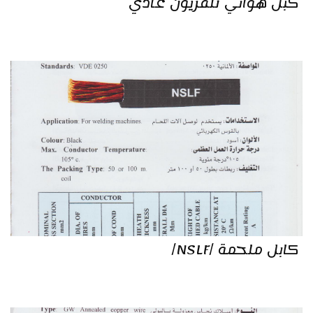
كبل هوائي تلفزيون عادي
كابل ملحمة /NSLF/